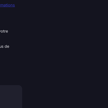
rmations
votre
sus de