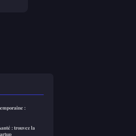
temporaine :
nté : trouvez la
tartup