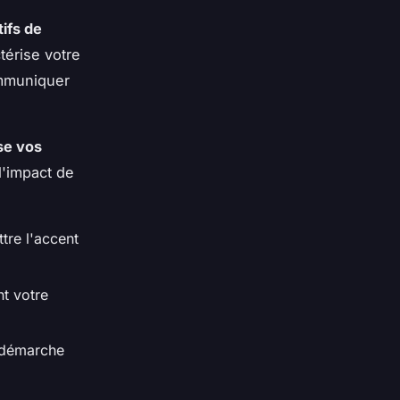
tifs de
térise votre
ommuniquer
se vos
l'impact de
tre l'accent
nt votre
e démarche