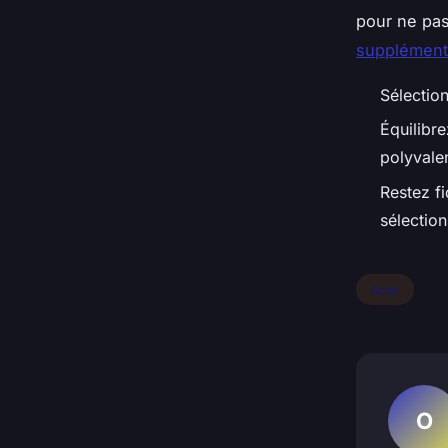
pour ne pas 
supplément
Sélection
Équilibre
polyvale
Restez f
sélection
Actu
O