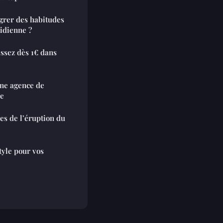
égrer des habitudes
tidienne ?
issez dès 1€ dans
une agence de
ne
es de l’éruption du
style pour vos