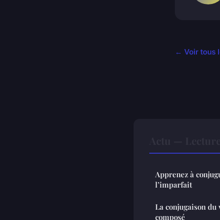
← Voir tous l
Actu — Lectur
Apprenez à conjugu
l’imparfait
La conjugaison du
composé