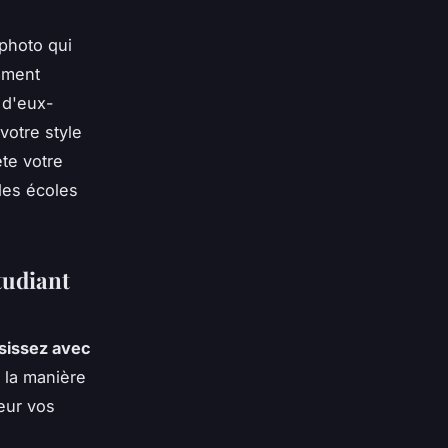
 photo qui
mment
t d'eux-
votre style
te votre
des écoles
tudiant
sissez avec
e la manière
eur vos