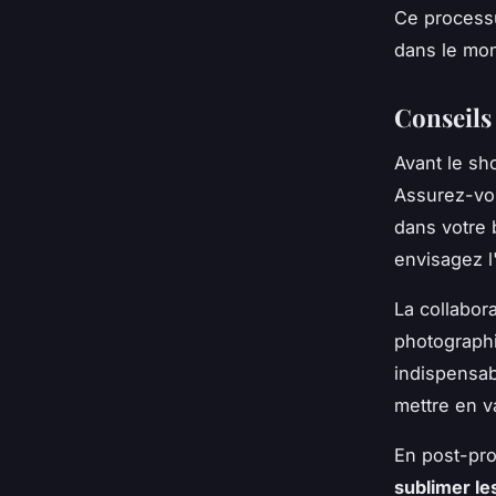
Ce processu
dans le mo
Conseils
Avant le sh
Assurez-vou
dans votre 
envisagez l
La collabor
photographi
indispensab
mettre en va
En post-pro
sublimer le