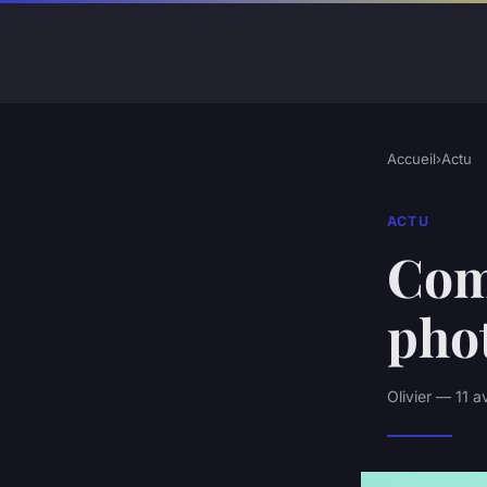
Accueil
›
Actu
ACTU
Com
pho
Olivier — 11 a