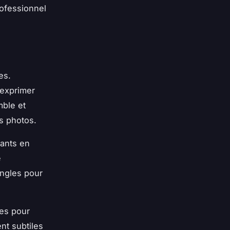
ofessionnel
es.
 exprimer
mble et
es photos.
ants en
e
angles pour
ées pour
nt subtiles