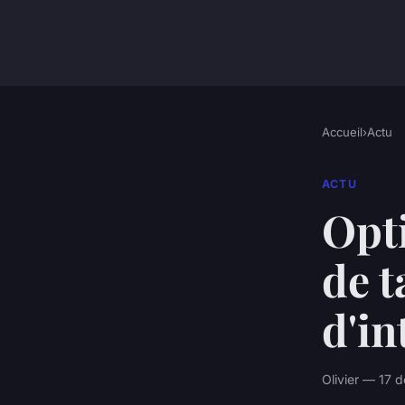
Accueil
›
Actu
ACTU
Opt
de t
d'in
Olivier — 17 