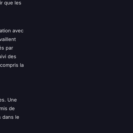
ir que les
lation avec
aillent
és par
uivi des
 compris la
es. Une
rmis de
s dans le