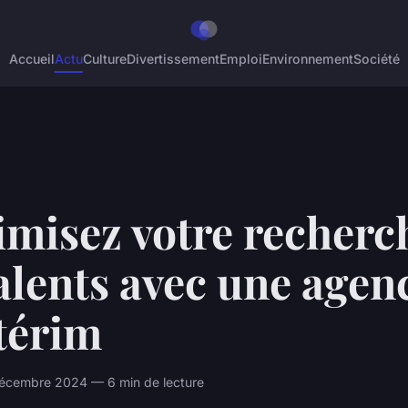
Accueil
Actu
Culture
Divertissement
Emploi
Environnement
Société
imisez votre recherc
alents avec une agen
térim
décembre 2024 — 6 min de lecture