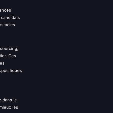
gences
 candidats
bstacles
tsourcing,
ier. Ces
ces
spécifiques
e dans le
mieux les