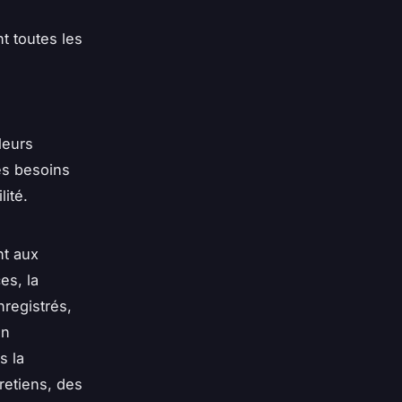
t toutes les
leurs
es besoins
ité.
nt aux
es, la
registrés,
on
s la
retiens, des