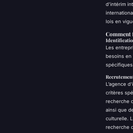
d'intérim i
internation
lois en vigu
Comment fo
Identificati
Les entrepr
besoins en 
spécifiques
Recrutement 
L’agence d'
critères spé
recherche d
ainsi que d
culturelle.
recherche d