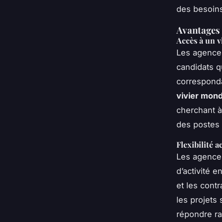
des besoins
Avantages 
Accès à un v
Les agences
candidats q
corresponda
vivier mond
cherchant à
des postes 
Flexibilité a
Les agences
d’activité e
et les cont
les projets
répondre ra