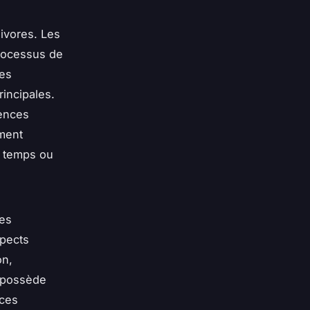
ivores. Les
processus de
des
rincipales.
gences
ement
e temps ou
ses
spects
on,
s possède
nces