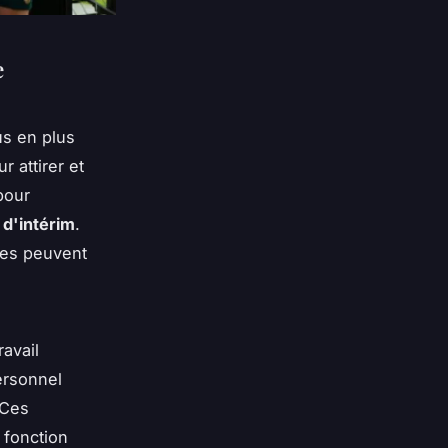
e
us en plus
 attirer et
pour
d'intérim
.
ces peuvent
avail
ersonnel
 Ces
 fonction