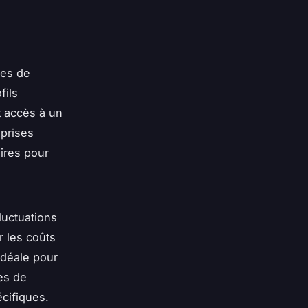
ées de
fils
t accès à un
eprises
ires pour
luctuations
r les coûts
idéale pour
es de
cifiques.