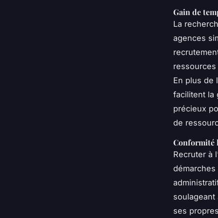
Gain de temp
La recherch
agences sim
recrutement
ressources 
En plus de 
facilitent 
précieux po
de ressour
Conformité l
Recruter à 
démarches a
administrati
soulageant 
ses propres