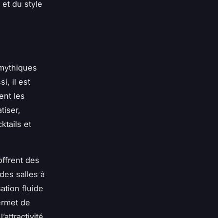
et du style
 mythiques
, il est
ent les
tiser,
ktails et
offrent des
des salles à
ation fluide
ermet de
’attractivité