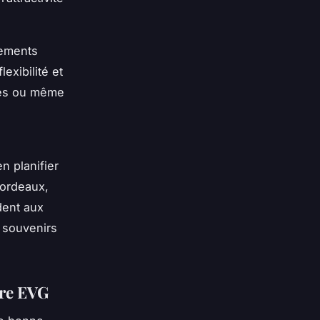
nements
exibilité et
cles ou même
n planifier
Bordeaux,
dent aux
s souvenirs
tre EVG