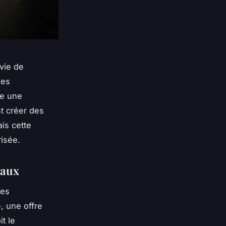
vie de
ues
re une
t créer des
is cette
risée.
eaux
ées
, une offre
t le