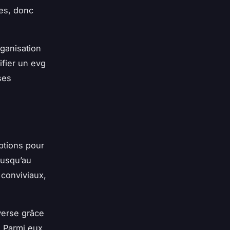
ues, donc
ganisation
nifier un evg
ses
options pour
jusqu’au
 conviviaux,
verse grâce
 Parmi eux,