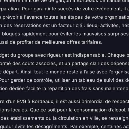
un enterrement de vie de garçon à Bordeaux demande u
paration. Pour garantir le succès de votre événement, il 
e prévoir à l'avance toutes les étapes de votre organisati
on des réservations est un facteur clé : lieux, activités, 
e bloqués rapidement pour éviter les mauvaises surprises
ssi de profiter de meilleures offres tarifaires.
dget du groupe avec rigueur est indispensable. Chaque pa
nformé des coûts associés, et un partage clair des dépense
 départ. Ainsi, tout le monde reste à l’aise avec l’organis
 Pour garder ce contrôle, utiliser un tableau de suivi des
ion dédiée facilite la répartition des frais sans malentend
re d’un EVG à Bordeaux, il est aussi primordial de respect
ions locales. Que ce soit pour la consommation d’alcool, 
des établissements ou la circulation en ville, se renseign
igueur évite les désagréments. Par exemple, certaines act