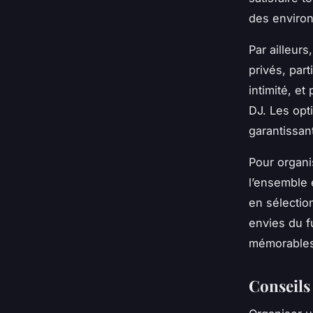
des enviro
Par ailleur
privés, par
intimité, e
DJ. Les opt
garantissan
Pour organi
l’ensemble 
en sélectio
envies du f
mémorables 
Conseils