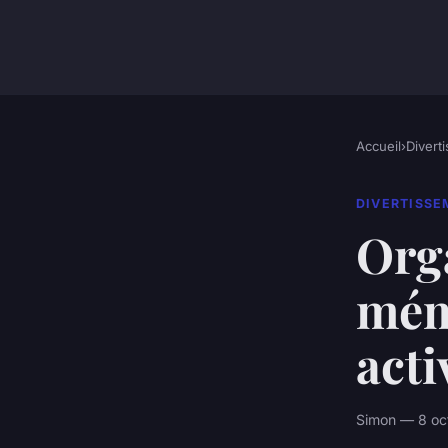
Accueil
›
Divert
DIVERTISS
Org
mém
acti
Simon — 8 oc