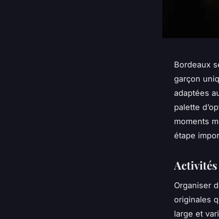
Bordeaux se
garçon uniqu
adaptées au
palette d’o
moments mém
étape import
Activité
Organiser d
originales 
large et va