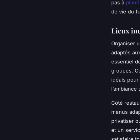
pas à
plani
de vie du fu
Lieux in
Organiser u
adaptés aux
essentiel d
groupes. Ce
idéals pour 
l’ambiance 
Côté restau
menus adapt
privatiser 
et un servi
satisfaire t