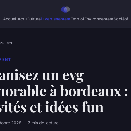
Accueil
Actu
Culture
Divertissement
Emploi
Environnement
Société
issement
EMENT
anisez un evg
orable à bordeaux :
vités et idées fun
tobre 2025 — 7 min de lecture