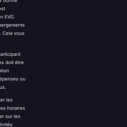
ne bonne
est
on EVG.
hébergements
. Cela vous
rticipant
s doit être
ation
 dépenses ou
us.
er les
les horaires
er sur les
ivités