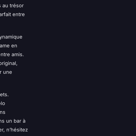
 au trésor
rfait entre
 dynamique
game en
entre amis.
riginal,
r une
ets.
élo
ans
ns un bar à
r, n’hésitez