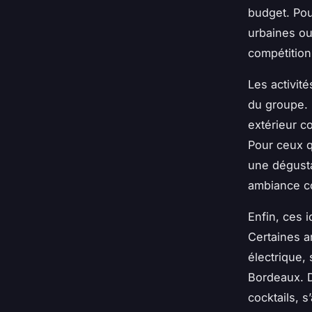
budget. Pou
urbaines ou
compétitio
Les activit
du groupe.
extérieur c
Pour ceux q
une dégusta
ambiance co
Enfin, ces 
Certaines a
électrique,
Bordeaux. D
cocktails, 