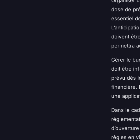
Organiser 
dose de pré
essentiel d
L’anticipati
doivent êtr
permettra au
Gérer le bu
doit être i
prévu dès le
financière.
une applicat
Dans le cad
réglementat
d’ouverture 
règles en v