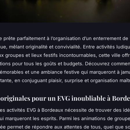
 prête parfaitement à l’organisation d’un enterrement de 
e, mêlant originalité et convivialité. Entre activités ludiq
x groupes et lieux festifs incontournables, cette ville off
ptions pour tous les goûts et budgets. Découvrez commen
orables et une ambiance festive qui marqueront à jama
ante, en conjuguant plaisir, surprise et organisation maît
s originales pour un EVG inoubliable à Bord
es activités EVG à Bordeaux nécessite de trouver des id
qui marqueront les esprits. Parmi les animations de groupe
riée permet de répondre aux attentes de tous, quel que soi