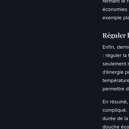
fermant le 
économies d
exemple pla
Réguler 
Enfin, dern
: réguler l
seulement 
d’énergie p
température
permettre d
En résumé, 
compliqué. 
durée de la
douche écon