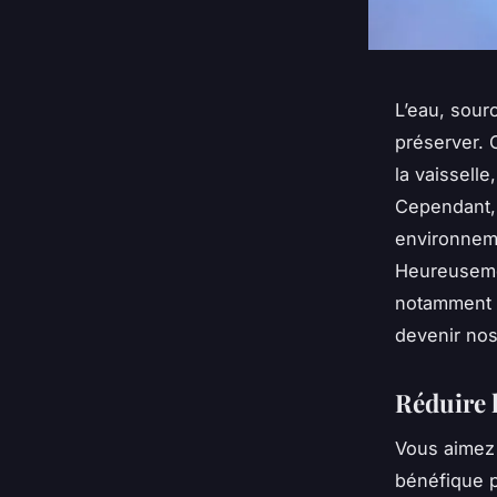
L’eau, sour
préserver. 
la vaissell
Cependant,
environneme
Heureusemen
notamment l
devenir nos
Réduire 
Vous aimez 
bénéfique p