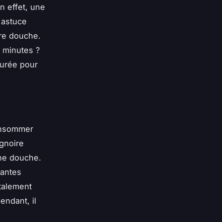
n effet, une
 astuce
tre douche.
5 minutes ?
durée pour
consommer
ignoire
une douche.
tantes
otalement
endant, il