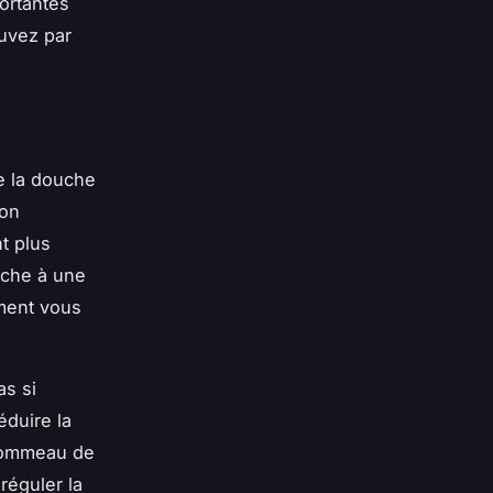
ortantes
uvez par
e la douche
non
t plus
uche à une
ement vous
as si
éduire la
 pommeau de
réguler la