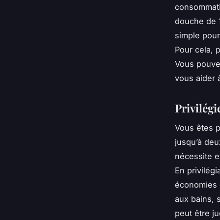
consommatio
douche de 1
simple pour
Pour cela, 
Vous pouvez
vous aider 
Privilégi
Vous êtes p
jusqu’à deu
nécessite e
En privilég
économies d
aux bains, 
peut être j