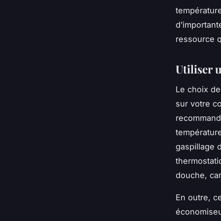
température
d’important
ressource q
Utiliser
Le choix de
sur votre 
recommandé 
température
gaspillage 
thermostati
douche, car
En outre, c
économiseur