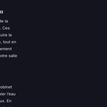
au
de la
. Ces
uire la
, tout en
lement
otre salle
robinet
ler l’eau
ux. En