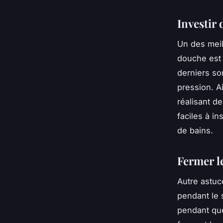
Investir
Un des meil
douche est
derniers son
pression. A
réalisant 
faciles à in
de bains.
Fermer l
Autre astuc
pendant le s
pendant qu