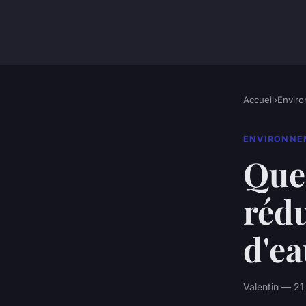
Accueil
›
Envir
ENVIRONNE
Quel
réd
d'ea
Valentin — 21