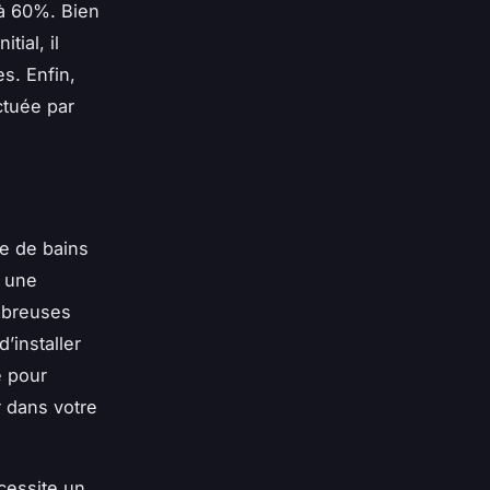
à 60%. Bien
tial, il
s. Enfin,
ctuée par
le de bains
t une
ombreuses
’installer
e pour
r dans votre
cessite un