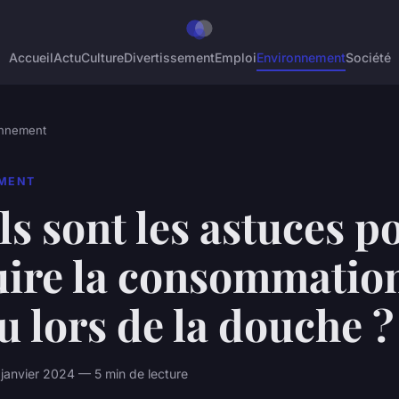
Accueil
Actu
Culture
Divertissement
Emploi
Environnement
Société
onnement
MENT
s sont les astuces p
uire la consommatio
u lors de la douche ?
 janvier 2024 — 5 min de lecture