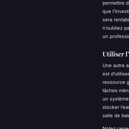
permettre d
que l’invest
sera rentab
n’oubliez p
un professi
Utiliser 
Une autre a
est d’utiliser
ressource g
tâches ména
un système 
stocker l’ea
salle de bai
Notez cepen